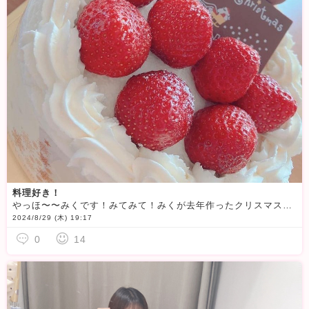
料理好き！
やっほ〜〜みくです！みてみて！みくが去年作ったクリスマスケーキ
2024/8/29 (木) 19:17
0
14