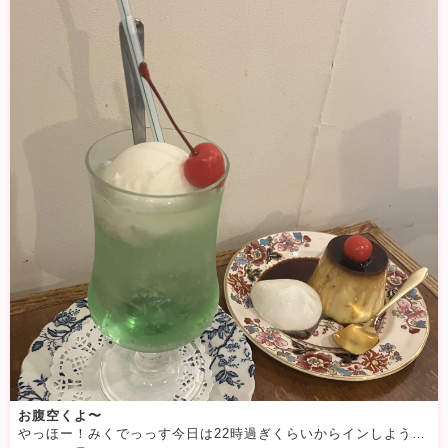
お腹空くよ〜
やっほー！みくでっっす今日は22時過ぎくらいからインしようかなあもしかしたら早めにインするかもだけど、！お時間ある方は是非メッセージください