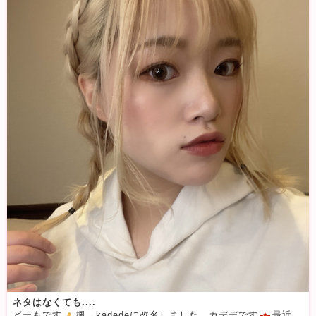
ネタはなくても....
どーもです
楓→kadedeに改名しました、カデデです
最近はねー、特にこれったいったネタはないですがブログは更新します