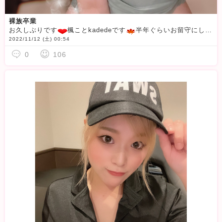
裸族卒業
お久しぶりです
楓ことkadedeです
半年ぐらいお留守にしてごめんなさいm(._.)m前みたいにいっぱいログインできないけど初心に戻り頑張ります
2022/11/12 (土) 00:54
0
106