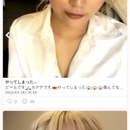
やってしまった…
どーもです
カデデです
やってしまった
傷んでるとこ切ろうとおもったら前髪が………思った以上に短くなってしまった
2022/3/2 (水) 20:46
0
38