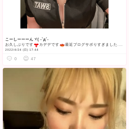
こーしーーーんヾ( -`д´-
お久しぶりです
カデデです
最近ブログサボりすぎました....っていってもネタが無いです
2022/4/24 (日) 17:44
0
47