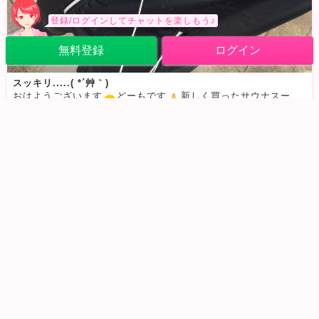
登録/ログインしてチャットを楽しもう♪
無料登録
ログイン
スッキリ.....( *´艸｀)
おはようございます
どーもです
新しく買ったサウナスーツ、インナーウェア、ランニングシューズで朝活してスッキリしたカデデです★お顔はすっぴん＆オールバックポニーテールだからおみせできない
2022/1/11 (火) 11:03
0
40