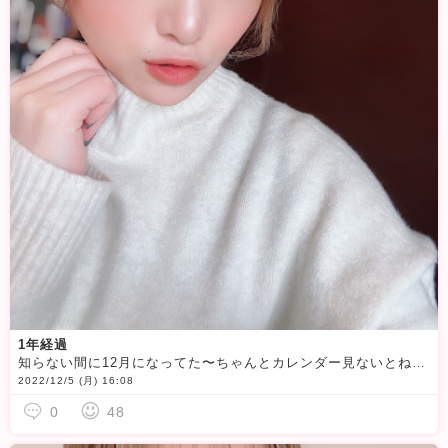
1年経過
知らない間に12月になってた〜ちゃんとカレンダー見ないとね
G
2022/12/5 (月) 16:08
0
48