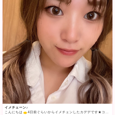
イメチェーン♪
こんにちは
4日前ぐらいからイメチェンしたカデデです★ココ1週間は全然55にログインできなかった〜(´；ω；｀)親知らず抜いて痛くて喋れなかったり