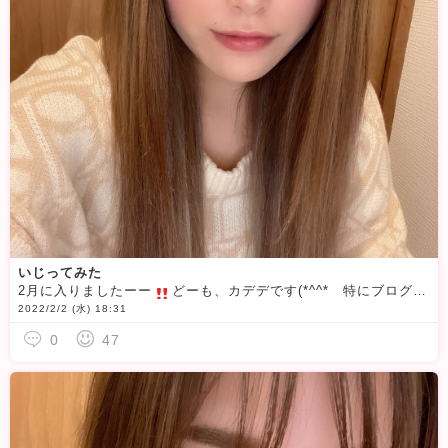
いじってみた
2月に入りましたーー
どーも、カデデです(*^^*ゞ特にブログ書くネタもなくこまっております(´△｀)笑ってことですっぴんで今のカメラアプリでどのぐらい加工ができるか1人でやってみた。笑感想は．．．．．．．．とにかく今のカメラアプリは凄いです！笑顔も理想の大きさになる目も化粧してないのにめっちゃおっきくなる鼻もシュッと筋がとおる！化粧してないのに化粧してる感が凄いです???世の中恐ろしくなりましたね。笑私の若い時代は角度重視だったけど今は凄い技術をもつアプリがあるから角度あまり関係ないね
2022/2/2 (水) 18:31
0
47