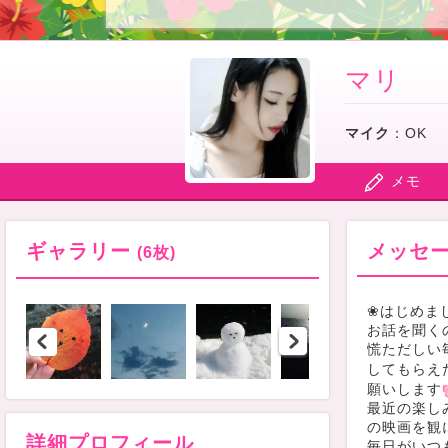
マリ
マイク
：
OK
メモ
ギャラリー
メッセ
(6枚)
❀はじめま
お話を聞く
慌ただしい
してもらえ
願いします
最近の楽し
の映画を観
詳細プロフィール
毎日がいつ