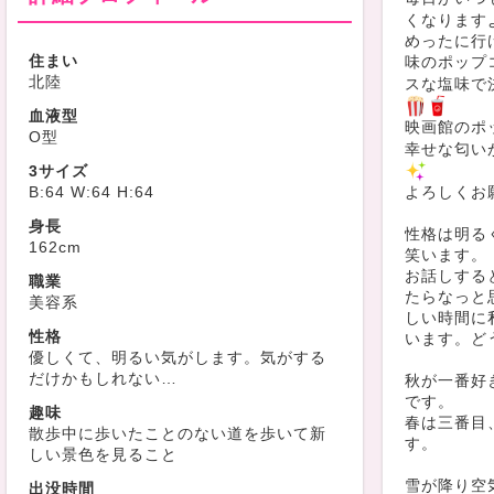
くなります
めったに行
住まい
味のポップ
北陸
スな塩味で
血液型
映画館のポ
O型
幸せな匂い
3サイズ
B:64 W:64 H:64
よろしくお願
身長
性格は明る
162cm
笑います。
お話しする
職業
たらなっと
美容系
しい時間に
性格
います。どうも
優しくて、明るい気がします。気がする
だけかもしれない…
秋が一番好
です。
趣味
春は三番目
散歩中に歩いたことのない道を歩いて新
す。
しい景色を見ること
雪が降り空
出没時間