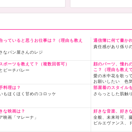
場所で育ったので自然がとて
。
眺めたりして、流れ星も時々
な気分に浸っています
願いします❀
合っていると思うお仕事は？（理由も教え
通信簿に何て書か
責任感があり係り
さなパン屋さんのレジ
スポーツを教えて？（複数回答可）
顔のパーツ、憧れ
こ？（理由も教え
とビーチバレー
愛の水中花を歌っ
お願いしたい 色
手料理は？
部屋着のスタイル
いもほくほく甘めのコロッケ
さらっとした肌触
きな映画は？
好きな音楽、好き
ア映画「マレーナ」
全般、未来玲可、
ビルエヴァンス、