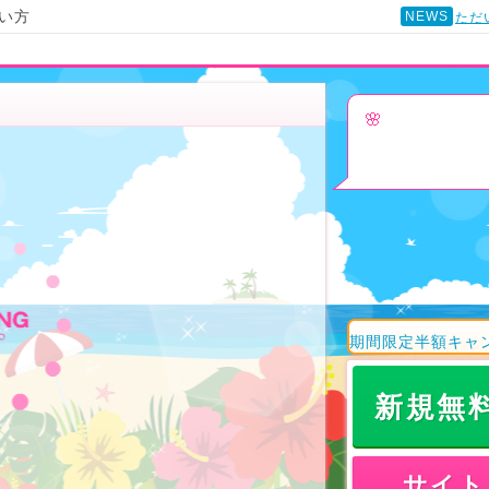
い方
NEWS
ただ
🌸
期間限定半額キャ
新規無
サイト