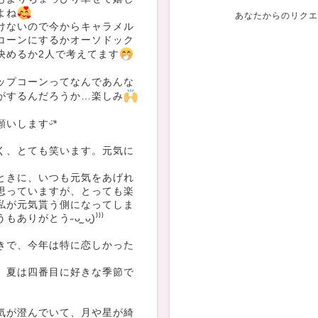
よね
あなたからのリクエ
けないので今からキャラメル
コーンにするかオーソドック
決めるか2人で考えてます
ップコーンってなんであんな
がするんだろうか…楽しみ
いしますᵕ̈*
く、とても笑います。元気に
ときに、いつも元気をあげれ
思っていますが、とっても楽
私が元気貰う側になってしま
ありがとう˶ᴗ͈ˬᴗ͈)⁾⁾⁾
きで、今年は特に恋しかった
、夏は四番目に好きな季節で
気が澄んでいて、月や星が綺