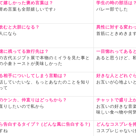
て嬉しかった褒め言葉は？
学生の時の部活は
誉め言葉も全部嬉しいです♪
バレー部でした
飲むと大胆になる？
異性に対する変わ
人になら
首筋にときめきま
憶に残ってる旅行先は？
一目惚れってある
の古代エジプト展で本物のミイラを見た事と
あると思うけど、
の小倉トーストが美味しかった
る相手についしてしまう言動は？
好きな人とどれぐ
話していたいな、もっとあなたのことを知り
お互いが心地よい
って
のケンカ、仲直りはどっちから？
チャットで盛り上
直りしたいので私から
お互いの好きな音
味しい食べ物や何
ら告白するタイプ？ (どんな風に告白する？)
どんなコスプレを
すね
コスプレじゃない