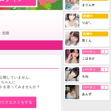
まりん🍺
待機中
りお*。
：
北陸
待機中
宮くん
1
パーティ
こはる@
1
パーティ
もね
公開していません。
リちゃんに
トを送ってみませんか？
1
パーティ
あんず
加リクエストをする