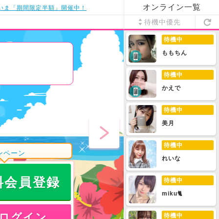
オンライン一覧
いま「期間限定半額」開催中！
待機中優先
待機中
ももちん
待機中
かえで
待機中
美月
待機中
ンペーン
れいな
料会員登録
待機中
miku🐈
ログイン
待機中