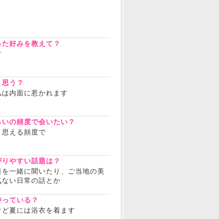
？
った好みを教えて？
す
と思う？
私は内面に惹かれます
らいの頻度で会いたい？
と思える頻度で
がりやすい話題は？
楽を一緒に聞いたり、ご当地の美
気ない日常の話とか
持っている？
けど夏には浴衣を着ます