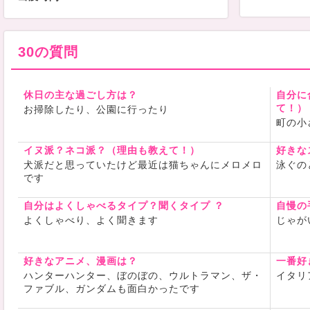
麗に見える
夜
も好きです
今でも星を
見れて幸せ
30の質問
よろしくお
休日の主な過ごし方は？
自分に
て！）
お掃除したり、公園に行ったり
町の小
イヌ派？ネコ派？（理由も教えて！）
好きな
犬派だと思っていたけど最近は猫ちゃんにメロメロ
泳ぐの
です
自分はよくしゃべるタイプ？聞くタイプ ？
自慢の
よくしゃべり、よく聞きます
じゃが
好きなアニメ、漫画は？
一番好
ハンターハンター、ぼのぼの、ウルトラマン、ザ・
イタリ
ファブル、ガンダムも面白かったです