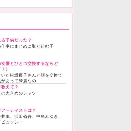
れる子供だった？
の仕事にまじめに取り組む子
の女優とひとつ交換するならど
て！）
ていた松坂慶子さんと顔を交換で
気があって綺麗なの
を教えて？
りの大きめのシャツ
なアーティストは？
藤井風、浜田省吾、中島みゆき、
ドビュッシー