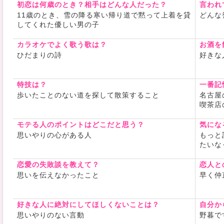
初恋は何歳のとき？相手はどんな人だった？
言われ
11歳のとき、雪の降る寒い帰り道で黙って上着を貸
どんな
してくれた優しい男の子
カラオケでよく歌う歌は？
お酒を
ひだまりの詩
好きな
特技は？
一番記
歩いたことのない道を探して散策すること
名古屋
喫茶店
モテる人のポイントはどこだと思う？
気にな
思いやりの心がある人
もっと
たいな
恋愛の失敗談を教えて？
恋人と
思いを伝えなかったこと
早く仲
好きな人に絶対にしてほしくないことは？
自分か
思いやりのない言動
野暮で