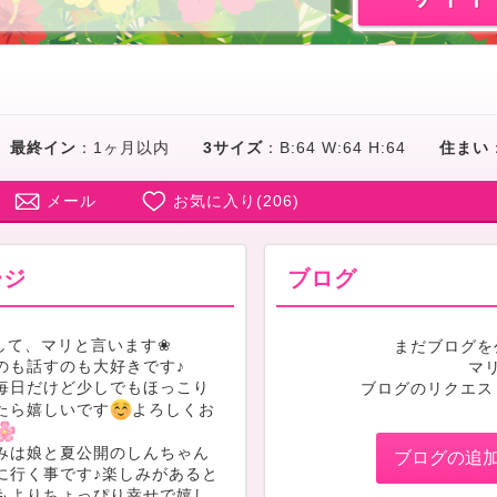
最終イン
：
1ヶ月以内
3サイズ
：
B:64 W:64 H:64
住まい
メール
お気に入り(
206
)
ージ
ブログ
して、マリと言います❀
まだブログを
のも話すのも大好きです♪
マ
毎日だけど少しでもほっこり
ブログのリクエス
たら嬉しいです
よろしくお
みは娘と夏公開のしんちゃん
ブログの追
に行く事です♪楽しみがあると
もよりちょっぴり幸せで嬉し