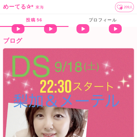
めーてる✰*
東海
209
人
投稿
56
プロフィール
ブログ