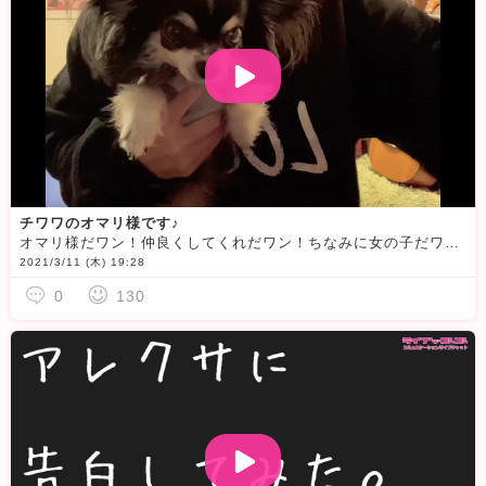
チワワのオマリ様です♪
オマリ様だワン！仲良くしてくれだワン！ちなみに女の子だワン！
2021/3/11 (木) 19:28
0
130