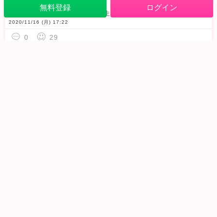
藍ちゃんの誕生日DS!
無料登録
ログイン
今日は大好きな藍ちゃんのお誕生日カウントダウンDSします
ま
2020/11/16 (月) 17:22
0
29
香水 弾き語り