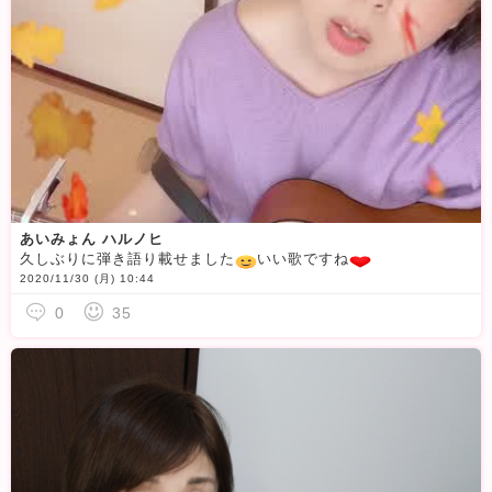
あいみょん ハルノヒ
久しぶりに弾き語り載せました
いい歌ですね
2020/11/30 (月) 10:44
0
35