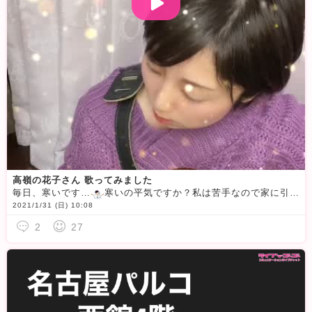
高嶺の花子さん 歌ってみました
毎日、寒いです…
寒いの平気ですか？私は苦手なので家に引きこもってギターの練習をしてました
2021/1/31 (日) 10:08
2
27