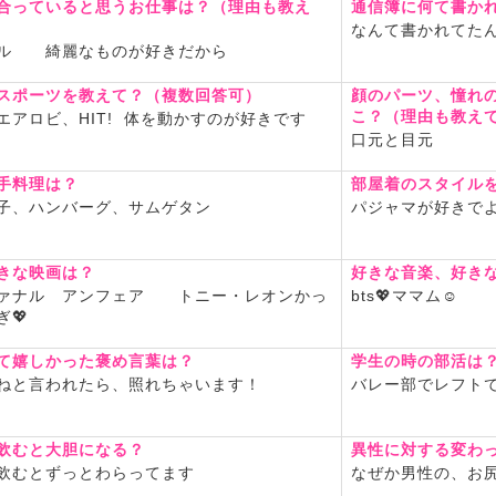
合っていると思うお仕事は？（理由も教え
通信簿に何て書か
なんて書かれてた
切長の目が特徴なのかなぁ
ル 綺麗なものが好きだから
_^
しております。
スポーツを教えて？（複数回答可）
顔のパーツ、憧れ
すが、
こ？（理由も教え
エアロビ、HIT! 体を動かすのが好きです
と思ったら是非お試しくださ
口元と目元
手料理は？
部屋着のスタイル
子、ハンバーグ、サムゲタン
パジャマが好きでよ
ットをしたくなってます🩷
ラティスやろうかなぁとおも
きな映画は？
好きな音楽、好き
ァナル アンフェア トニー・レオンかっ
bts💖ママム☺️
ぎ💖
ですが、よろしくお願いしま
て嬉しかった褒め言葉は？
学生の時の部活は
ねと言われたら、照れちゃいます！
バレー部でレフト
飲むと大胆になる？
異性に対する変わ
飲むとずっとわらってます
なぜか男性の、お