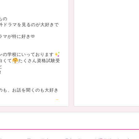
もの
xで海外ドラマを見るのが大好きで
ラマが特に好き🫶
ンの学校にいっております
白くて
たくさん資格試験受
と
！
のも、お話を聞くのも大好き
けてもらえたら嬉しいです
われます