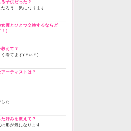
れる子供だった？
んだろう…気になります
の女優とひとつ交換するならど
て！）
を教えて？
く着てます(〃ω〃)
なアーティストは？
？
でした
った好みを教えて？
尻の形が気になります