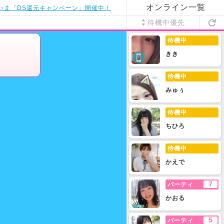
オンライン一覧
いま「DS還元キャンペーン」開催中！
待機中優先
待機中
きき
待機中
みゅぅ
待機中
ちひろ
待機中
かえで
7
パーティ
かおる
5
パーティ