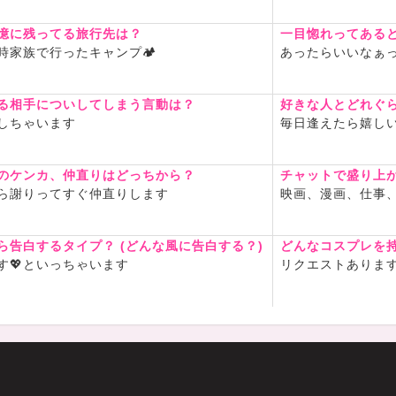
憶に残ってる旅行先は？
一目惚れってある
時家族で行ったキャンプ🏕️
あったらいいなぁ
る相手についしてしまう言動は？
好きな人とどれぐ
しちゃいます
毎日逢えたら嬉しい
のケンカ、仲直りはどっちから？
チャットで盛り上
ら謝りってすぐ仲直りします
映画、漫画、仕事
ら告白するタイプ？ (どんな風に告白する？)
どんなコスプレを
す💖といっちゃいます
リクエストありま