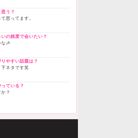
と思う？
って思ってます。
らいの頻度で会いたい？
な🎶
がりやすい話題は？
、下ネタです笑
持っている？
すか？