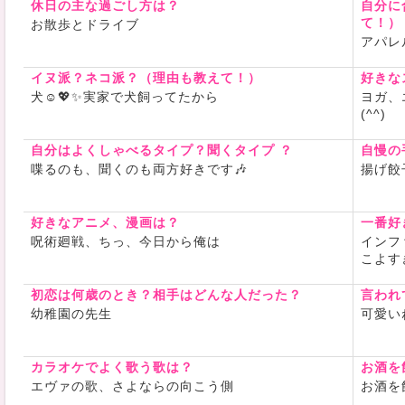
休日の主な過ごし方は？
自分に
顔は
て！）
お散歩とドライブ
純和風です
アパレ
と思います^
ニコニコと
イヌ派？ネコ派？（理由も教えて！）
好きな
普通の顔で
犬☺️💖✨実家で犬飼ってたから
ヨガ、
好きだなぁ
(^^)
い
自分はよくしゃべるタイプ？聞くタイプ ？
自慢の
喋るのも、聞くのも両方好きです🎶
揚げ餃
最近ダイエ
そのうちピ
好きなアニメ、漫画は？
ってます
一番好
呪術廻戦、ちっ、今日から俺は
インフ
こよす
こんなゆい
す
🩷
初恋は何歳のとき？相手はどんな人だった？
言われ
幼稚園の先生
可愛い
カラオケでよく歌う歌は？
お酒を
エヴァの歌、さよならの向こう側
お酒を