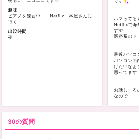
明るい、ニコニコです✨
です
趣味
ピアノを練習中 Netflix 本屋さんに
ハマってる
行く
Netfli
す🩷
出没時間
医療系のド
夜
最近パソコ
パソコン面
けたいなぁ
思ってます
お話しする
なので！
気軽に声か
性格は
30の質問
優しいと言