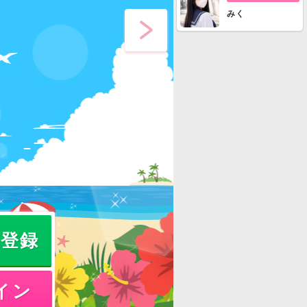
みく
員登録
イン