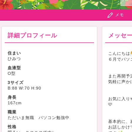
メモ
詳細プロフィール
メッセ
住まい
こんにちは
ひみつ
６月でパソ
血液型
O型
また再開予
気軽に声かけ
3サイズ
B:88 W:70 H:90
身長
お気に入り
167cm
🩷
職業
ただいま無職 パソコン勉強中
基本的に、
性格
お話しかけ