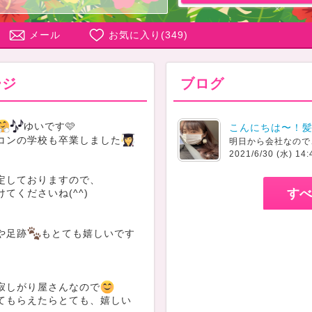
メール
お気に入り(
349
)
ージ
ブログ
ゆいです🩷
こんにちは〜！
コンの学校も卒業しました
明日から会社なので
2021/6/30 (水) 14:
定しておりますので、
すべ
てくださいね(^^)
や足跡
もとても嬉しいです
寂しがり屋さんなので
てもらえたらとても、嬉しい