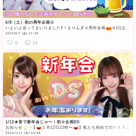
6/8（土）初の周年企画☆
いよいよ迫ってまいりましたﾖ！えりんぎ４周年企画
８日(土)２３時スタートですﾖ！
2024/6/7 (金) 21:38
0
23
1/12★皆で新年会じゃ〜！初☆企画DS
お知らせ
´-【
１月12日22時〜
】私たち初めての！！！企画DSを開催させていただくことになりました〜
2024/1/11 (木) 10:48