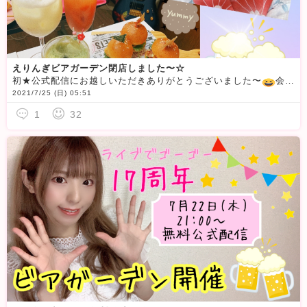
えりんぎビアガーデン閉店しました〜☆
初★公式配信にお越しいただきありがとうございました〜
会員様にパフォ様…！まさかこんなにも沢山の方に来ていただけるとは思いもしなかったので凄く嬉しかったです
2021/7/25 (日) 05:51
1
32