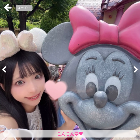
ロード中
こんこん🦊💗