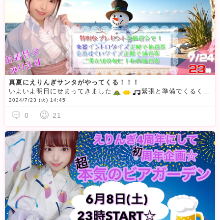
真夏にえりんぎサンタがやってくる！！！
いよいよ明日にせまってきました
緊張と準備でくるくるしてるえりんぎです(≧▽≦)☆追加でのお知らせなのです☆夏サンタコスからのお着替えは、おにゅぅの水着です！クララが立った演出があるのかないのかあるのか！？来場特典は、５分以上のご滞在で漏れなく『おにゅぅ水着フォト』となります
2024/7/23 (火) 14:45
0
21