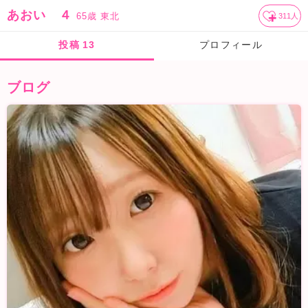
あおい ４
65歳
東北
311
人
投稿
13
プロフィール
ブログ