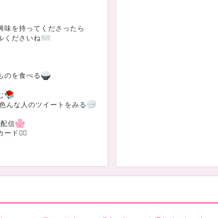
興味を持ってくださったら
ルくださいね
ものを食べる
む
erで色んな人のツイートをみる
の配信
ード◓⃙⁣
.
えてください