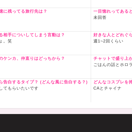
憶に残ってる旅行先は？
一目惚れってある
未回答
る相手についしてしまう言動は？
好きな人とどれぐ
ょ。笑
週1~2回くらい
のケンカ、仲直りはどっちから？
チャットで盛り上
ごはんの話とホロ
ら告白するタイプ？ (どんな風に告白する？)
どんなコスプレを
してもらいたいです
CAとチャイナ