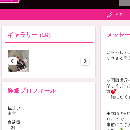
メモ
ギャラリー
メッセ
(1枚)
いらっしゃいませ(੭
ゆうきと申し
◇関西出身
楽しくお話
詳細プロフィール
方
一緒にたく
住まい
東京
◆本職の都合
りそうです
血液型
事前にご予
O型