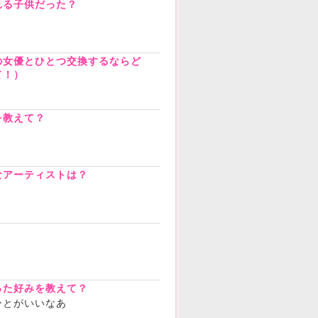
れる子供だった？
の女優とひとつ交換するならど
て！）
を教えて？
なアーティストは？
？
った好みを教えて？
ひとがいいなあ