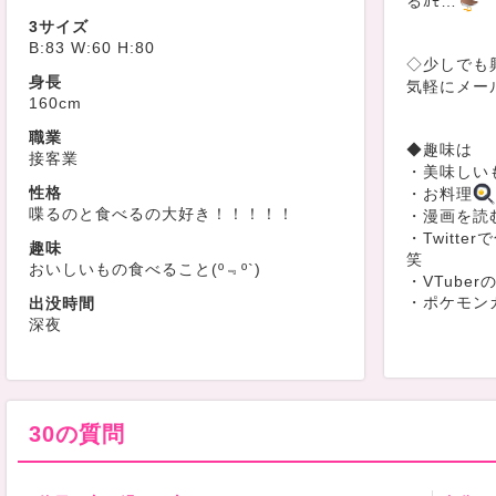
るｶﾓ…
3サイズ
B:83 W:60 H:80
◇少しでも
身長
気軽にメー
160cm
職業
◆趣味は
接客業
・美味しい
性格
・お料理
喋るのと食べるの大好き！！！！！
・漫画を読
・Twitt
趣味
笑
おいしいもの食べること(º﹃º`)
・VTuber
・ポケモンカ
出没時間
深夜
◇お勉強中..
・麻雀
・ゴルフ
30の質問
・お酒
いろいろ教