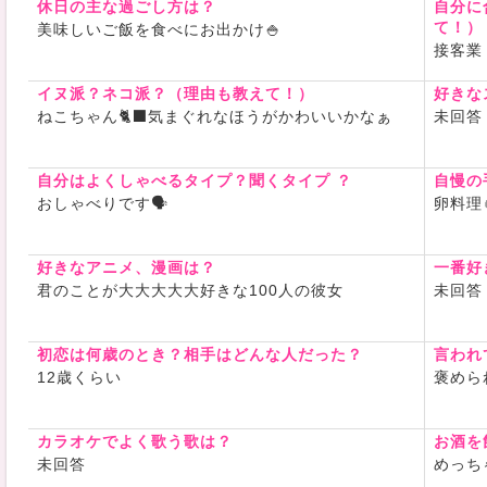
休日の主な過ごし方は？
自分に
て！）
美味しいご飯を食べにお出かけ🍚
接客業
お互いに楽
がモットー
イヌ派？ネコ派？（理由も教えて！）
好きな
ガッツリの
ねこちゃん🐈‍⬛気まぐれなほうがかわいいかなぁ
未回答
そんなわた
ださいね°ʚ
自分はよくしゃべるタイプ？聞くタイプ ？
自慢の
おしゃべりです🗣️
卵料理
好きなアニメ、漫画は？
一番好
君のことが大大大大大好きな100人の彼女
未回答
初恋は何歳のとき？相手はどんな人だった？
言われ
12歳くらい
褒めら
カラオケでよく歌う歌は？
お酒を
未回答
めっち