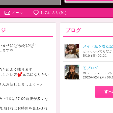
メール
お気に入り(
91
)
ージ
ブログ
ु´ᵒ̴̶̷̤ωᵒ̴̶̷̤`)੭ु⁾⁾
メイド服を着た記
ます🫶
5/10 (日) 02:21
初ブログ
のためよく喋ります
ししたい方
元気になりたい
2025/4/24 (木) 06:
さんお話ししましょう～♪
すべ
上𝙸𝙽は27:00前後が多くな
約頂ければお時間を合わせれ