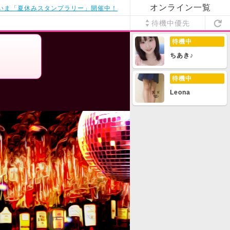
オンライン一覧
いま「夏休みスタンプラリー」開催中！
待機中優先
待機中
ちあき♪
待機中
Leona