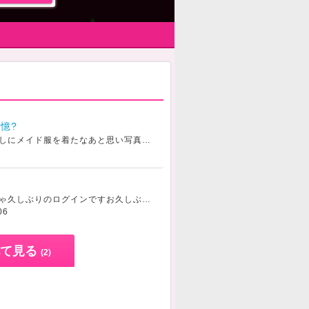
憶?
とっっっってもむかしにメイド服を着たなあと思い写真を発掘しました
みなさんはコスプレなに
めっっっっっっっちゃ久しぶりのログインですお久しぶりの方も初めましての方もいらっしゃるかと思いますので改めて自己紹介をさせていただきます！ゆうきと申します
06
て見る
(2)