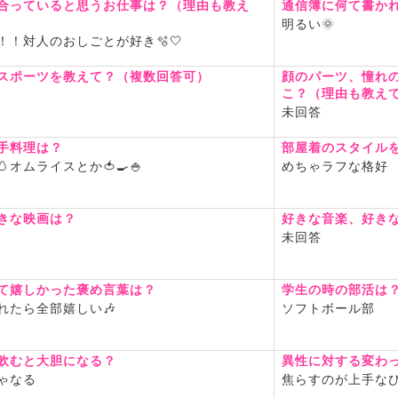
合っていると思うお仕事は？（理由も教え
通信簿に何て書か
明るい🌞
！！対人のおしごとが好き🫧🤍
しい時間を過ごす
でやっております
スポーツを教えて？（複数回答可）
顔のパーツ、憧れ
下系は無視します
こ？（理由も教え
未回答
しとたっくさんお喋りしてく
ɞ°.
手料理は？
部屋着のスタイル
オムライスとか🍅🍳🍚
めちゃラフな格好
きな映画は？
好きな音楽、好き
未回答
て嬉しかった褒め言葉は？
学生の時の部活は
れたら全部嬉しい🎶
ソフトボール部
飲むと大胆になる？
異性に対する変わ
ゃなる
焦らすのが上手な