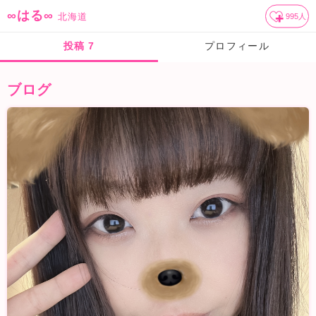
∞はる∞
北海道
995
人
投稿
7
プロフィール
ブログ