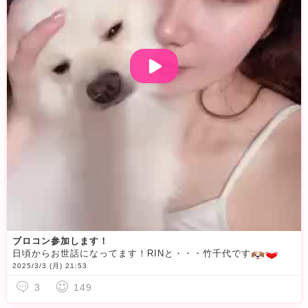
ブロコン参加します！
日頃からお世話になってます！RINと・・・竹千代です
ご
2025/3/3 (月) 21:53
3
149