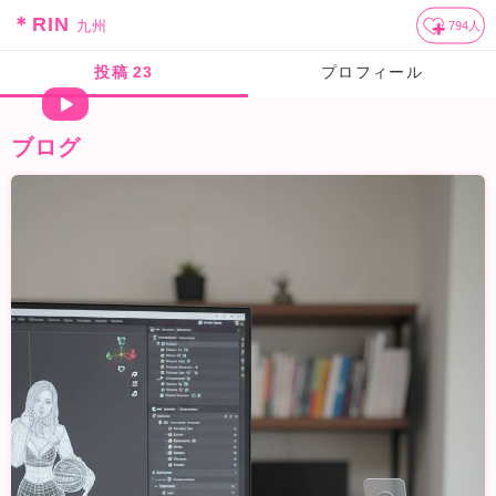
＊RIN
九州
794
人
投稿
23
プロフィール
ブログ