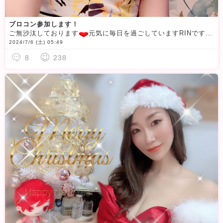
ブロコン参加します！
ご無沙汰しております
元気に毎日を過ごしていますRINです
2024/7/6 (土) 05:49
8
238