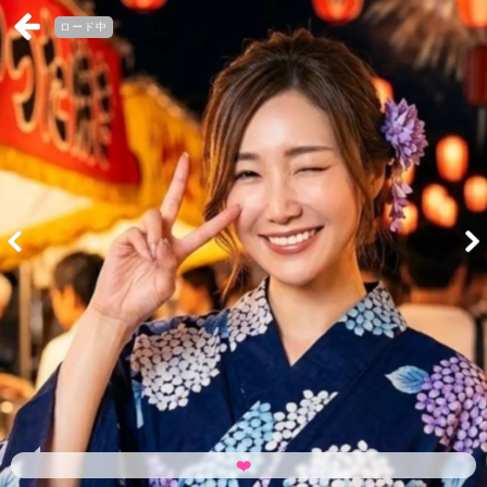
ロード中
❤️