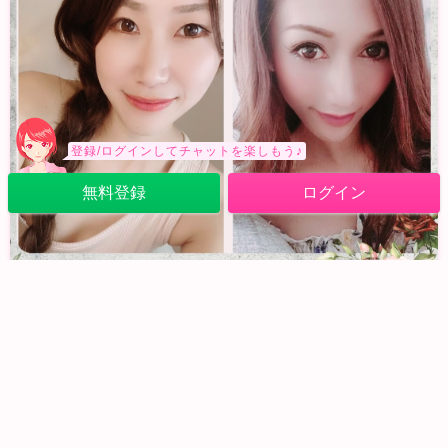
登録/ログインしてチャットを楽しもう♪
無料登録
ログイン
A y a * × ＊RIN DS
【お知らせ?】本日22:00〜遂にAya RINでDSが決まりました
相
2022/6/1 (水) 13:50
0
32