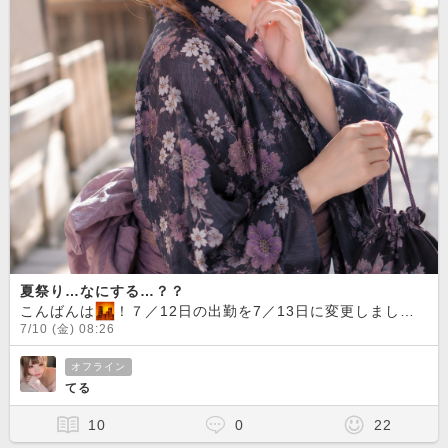
夏祭り…なにする…？？
こんばんは
！７／12日の出勤を7／13日に変更しました気圧変化にやられてしまいました（ ; ?; ）明日は必ず行くので是非来てください
7/10 (金) 08:26
オフライン
てる
10
0
22