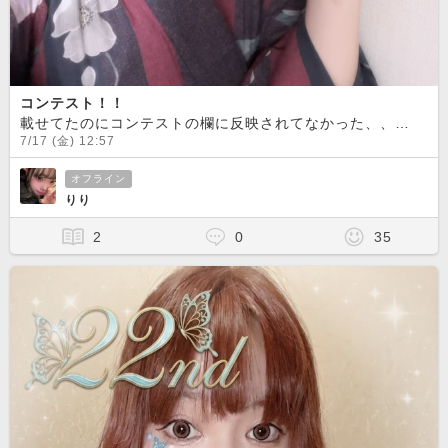
コンテスト！！
載せてたのにコンテストの欄に反映されてなかった、、
めち
7/17 (金) 12:57
オフライン
りり
2
0
35