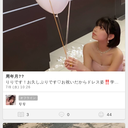
周年月??
りりです！お久しぶりです♡お祝いだからドレス姿
︎学生時代にウェディングドレスのモデルしてた頃の...🫣ピンクは今だに大好きな色です🩷いいねまってます♡あとあと！！9日のお昼ごろからチャットするのでお誘いも待ってます♪今日も一日頑張りすぎずに頑張りましょう
7/8 (水) 10:26
オフライン
りり
3
0
44