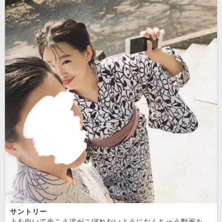
サントリー
上を向いて歩こう涙がこぼれないようになんちゅう動画をまわしてくれとんだわたしのiPhoneめさてこのまま眠れるのか否か思い出す〜夏の日〜ひとりぼっちの夜〜7/8(水)、7/9(木)dayoffです