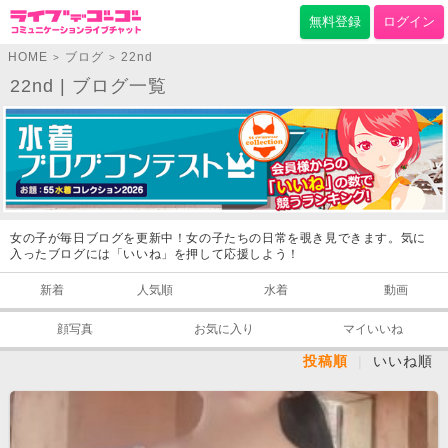
無料登録
ログイン
HOME
ブログ
22nd
>
>
22nd | ブログ一覧
女の子が毎日ブログを更新中！女の子たちの日常を覗き見できます。気に
入ったブログには「いいね」を押して応援しよう！
新着
人気順
水着
動画
顔写真
お気に入り
マイいいね
投稿順
|
いいね順