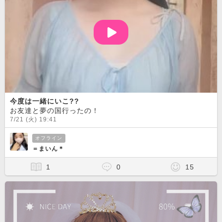
今度は一緒にいこ??
お友達と夢の国行ったの！
7/21 (火) 19:41
オフライン
＝まいん＊
1
0
15