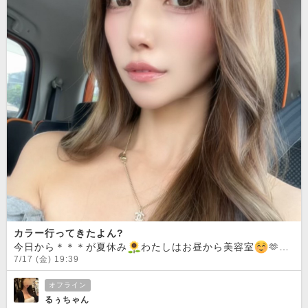
カラー行ってきたよん?
今日から＊＊＊が夏休み
わたしはお昼から美容室
️🫶
ベ
7/17 (金) 19:39
オフライン
るぅちゃん