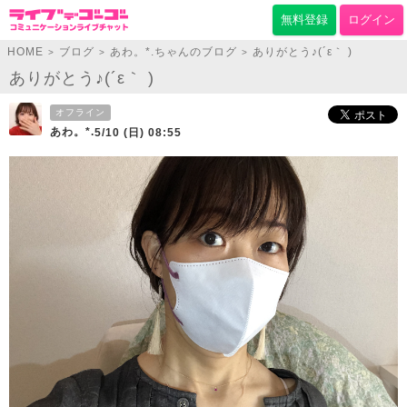
無料登録
ログイン
HOME
ブログ
あわ。*.ちゃんのブログ
ありがとう♪(´ε｀ )
>
>
>
ありがとう♪(´ε｀ )
オフライン
あわ。*.
5/10 (日) 08:55