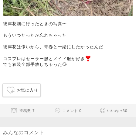
彼岸花畑に行ったときの写真〜
もういつだったか忘れちゃった
彼岸花は儚いから、青春と一緒にしたかったんだ
コスプレはセーラー服とメイド服が好き
でも衣装全部手放しちゃった🥲
お気に入り
投稿数
7
コメント
0
いいね
+
30
みんなのコメント