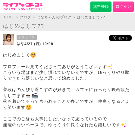
無料登録
ログイン
HOME
ブログ
はなちゃんのブログ
はじめまして??
>
>
>
はじめまして??
オフライン
はな
4/27 (月) 10:08
はじめまして
️
プロフィール見てくださってありがとうございます
こういう場はまだ少し慣れていないんですが、ゆっくりやり取
りできたら嬉しいなと思って始めました。
普段はのんびり過ごすのが好きで、カフェに行ったり映画観た
りしてます
️
落ち着いてるって言われることが多いですが、仲良くなるとよ
く笑います
️
ここでのご縁も大事にしたいなって思っているので、
無理のないペースで、ゆっくり仲良くなれたら嬉しいです