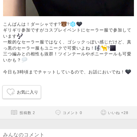
こんばんは！ダーシャです?
?
️
ギリギリ参加ですがコスプレイベントにセーラー服で参加して
います
一般的なセーラー服ではなく、ゴシックっぽい感じだけど、真
っ黒のセーラー服もユニークで可愛いよね！
?
三つ編みとの相性も抜群！ツインテールやポニーテールも可愛
いかも？
今日も3時頃までチャットしているので、お話においでね！
お気に入り
投稿数
2
コメント
0
いいね
+
28
みんなのコメント