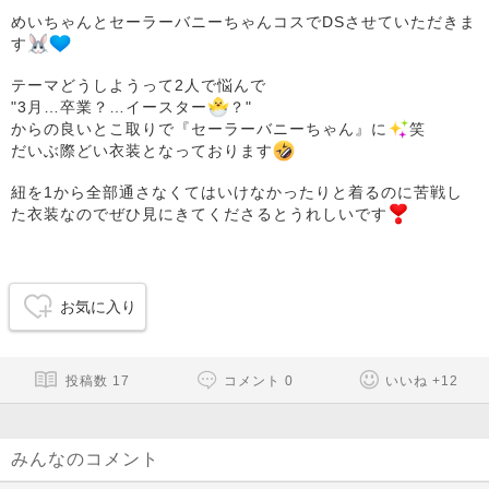
めいちゃんとセーラーバニーちゃんコスでDSさせていただきま
す
テーマどうしようって2人で悩んで
"3月…卒業？…イースター
？"
からの良いとこ取りで『セーラーバニーちゃん』に
笑
だいぶ際どい衣装となっております
紐を1から全部通さなくてはいけなかったりと着るのに苦戦し
た衣装なのでぜひ見にきてくださるとうれしいです
️
お気に入り
投稿数
17
コメント
0
いいね
+
12
みんなのコメント