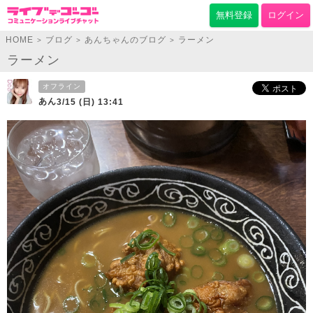
無料登録
ログイン
HOME
ブログ
あんちゃんのブログ
ラーメン
>
>
>
ラーメン
オフライン
あん
3/15 (日) 13:41