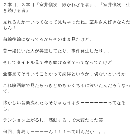
２本目、３本目『室井愼次 敗かれざる者』、『室井愼次 生
き続ける者』
見れるんかーいってなって見ちゃったね。室井さん好きなんだ
もん！
前編後編になってるからそのまま見たけど、
昔一緒にいた人が昇進してたり、事件発生したり、、
そしてタイトル見て生き続ける者？ってなってたけど
全部見てそういうことかって納得というか，切ないというか
これ映画館で見たらっきとめちゃくちゃに泣いたんだろうなっ
て。
懐かしい音楽流れたらそりゃもうキターーーーーーってなる
し、
テンション上がるし、感動するしで大変だった笑
何回、青島くーーーーん！！！って叫んだか。。。