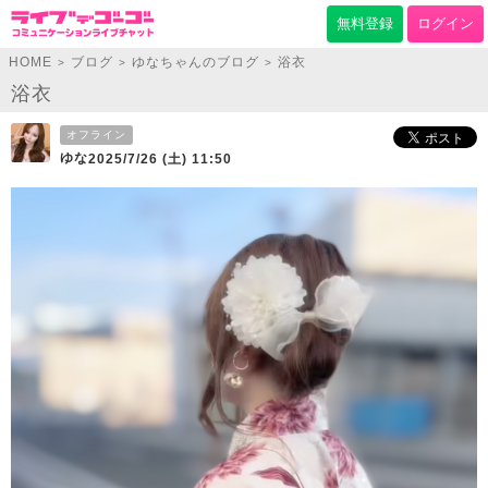
無料登録
ログイン
HOME
ブログ
ゆなちゃんのブログ
浴衣
>
>
>
浴衣
オフライン
ゆな
2025/7/26 (土) 11:50