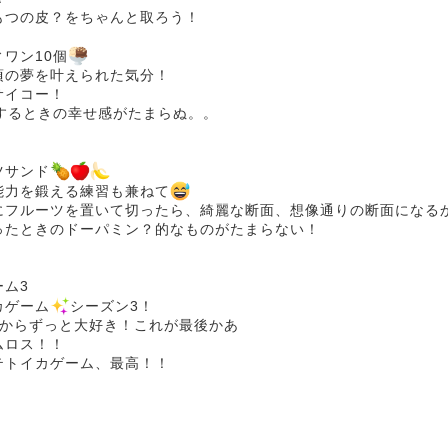
もつの皮？をちゃんと取ろう！
ワン10個
頃の夢を叶えられた気分！
サイコー！
択するときの幸せ感がたまらぬ。。
ツサンド
能力を鍛える練習も兼ねて
にフルーツを置いて切ったら、綺麗な断面、想像通りの断面になる
ったときのドーパミン？的なものがたまらない！
ーム3
カゲーム
シーズン3！
1からずっと大好き！これが最後かあ
ムロス！！
テトイカゲーム、最高！！