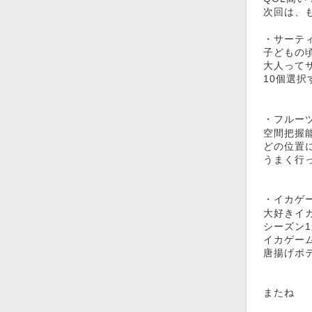
次回は、
・サーティ
子どもの
大人って
10個選
・フルー
空間把握
どの位置
うまく行
・イカゲ
大好きイ
シーズン
イカゲー
唐揚げポ
またね