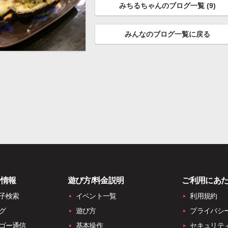
みちるちゃんのブログ一覧 (
9
)
みんなのブログ一覧に戻る
子情報
遊び方/料金説明
ご利用にあ
子検索
イベント一覧
利用規約
グ
遊び方
プライバシ
ゴー通信
基本操作
セキュリテ