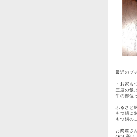
最近のプ
・お家も
三度の飯
牛の部位
ふるさと
もつ鍋に
もつ鍋の
お肉屋さ
QOL高い