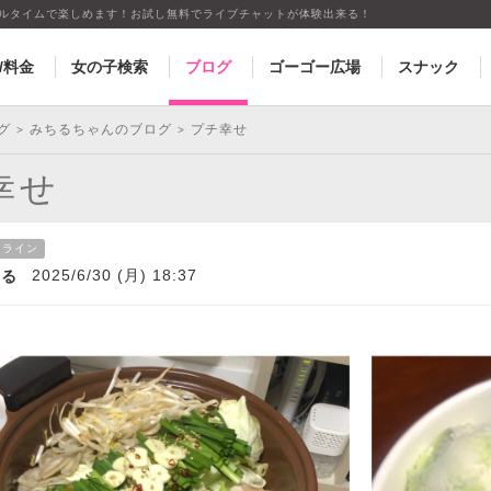
アルタイムで楽しめます！お試し無料でライブチャットが体験出来る！
/料金
女の子検索
ブログ
ゴーゴー広場
スナック
グ
みちるちゃんのブログ
プチ幸せ
>
>
幸せ
フライン
2025/6/30 (月) 18:37
ちる