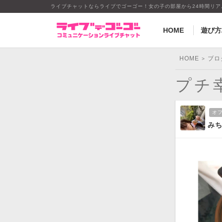
ライブチャットならライブでゴーゴー！女の子の部屋から24時間リ
HOME
遊び方
HOME
ブロ
>
プチ
オ
み