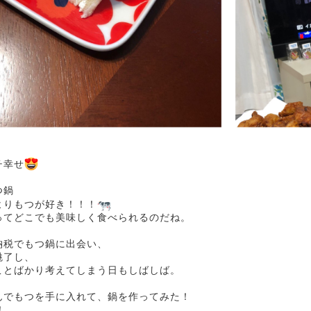
チ幸せ
つ鍋
よりもつが好き！！！
ってどこでも美味しく食べられるのだね。
納税でもつ鍋に出会い、
魅了し、
ことばかり考えてしまう日もしばしば。
んでもつを手に入れて、鍋を作ってみた！
！