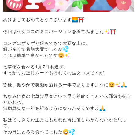
あけましておめでとうございます
今回は巫女コスのミニバージョンを着てみました
ロングはずりずり落ちてきて大変な上に、
紐が多くて着脱大変でしたが
これは簡単で良かったです
七草粥を食べる1月7日も過ぎ、
すっかりお正月ムードも薄れての巫女コスですが、
皆様、健やかで笑顔が溢れる一年でありますように
ちなみに春の七草は早春にいち早く芽吹くことから邪気を払う
といわれ、
無病息災な一年を祈るようになったそうですよ
私はてっきりお正月にもたれた胃に優しいからなのかと思っ
て、
その日はとろろ食べてました