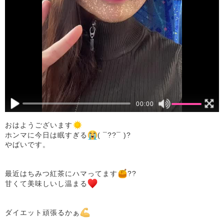
00:00
おはようございます
ホンマに今日は眠すぎる
( ¯??¯ )?
やばいです。
最近はちみつ紅茶にハマってます
??
甘くて美味しいし温まる
ダイエット頑張るかぁ