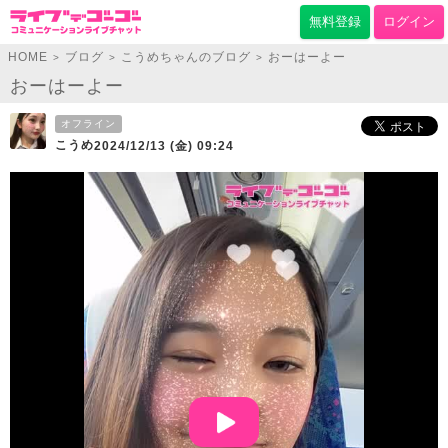
無料登録
ログイン
HOME
ブログ
こうめちゃんのブログ
おーはーよー
>
>
>
おーはーよー
オフライン
こうめ
2024/12/13 (金) 09:24