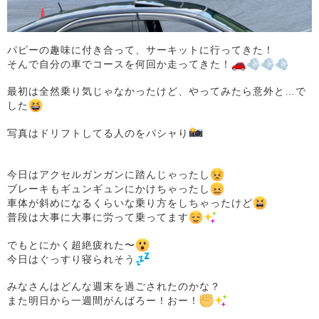
パピーの趣味に付き合って、サーキットに行ってきた！
そんで自分の車でコースを何回か走ってきた！
最初は全然乗り気じゃなかったけど、やってみたら意外と…で
した
写真はドリフトしてる人のをパシャり
今日はアクセルガンガンに踏んじゃったし
ブレーキもギュンギュンにかけちゃったし
車体が斜めになるくらいな乗り方をしちゃったけど
普段は大事に大事に労って乗ってます
でもとにかく超絶疲れた〜
今日はぐっすり寝られそう
みなさんはどんな週末を過ごされたのかな？
また明日から一週間がんばろー！おー！