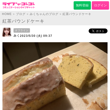
無料登録
ログイン
HOME
ブログ
みくちゃんのブログ
紅茶パウンドケーキ
>
>
>
紅茶パウンドケーキ
オフライン
みく
2023/5/30 (火) 09:37