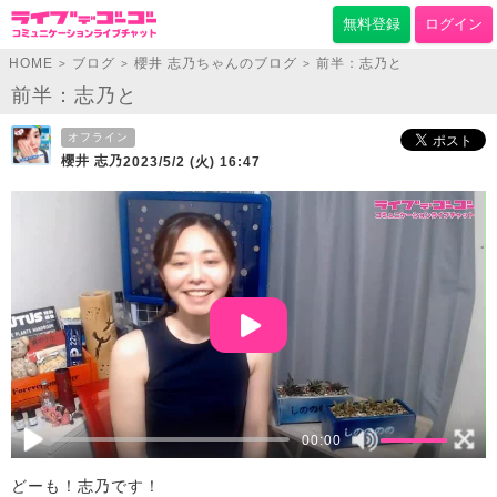
無料登録
ログイン
HOME
ブログ
櫻井 志乃ちゃんのブログ
前半：志乃と
>
>
>
前半：志乃と
オフライン
櫻井 志乃
2023/5/2 (火) 16:47
00:00
どーも！志乃です！