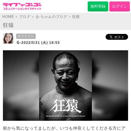
無料登録
ログイン
HOME
ブログ
る-ちゃんのブログ
狂猿
>
>
>
狂猿
オフライン
る-
2022/5/31 (火) 18:55
前から気になってましたが、いつも仲良くしてくださる方にア