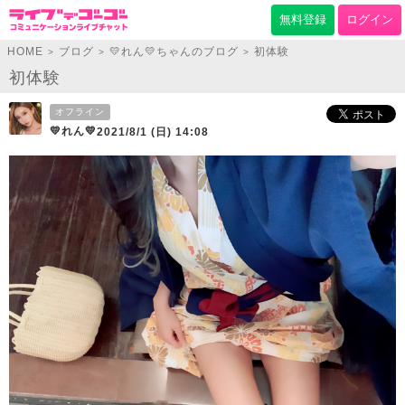
無料登録
ログイン
HOME
ブログ
💛れん💛ちゃんのブログ
初体験
>
>
>
初体験
オフライン
💛れん💛
2021/8/1 (日) 14:08