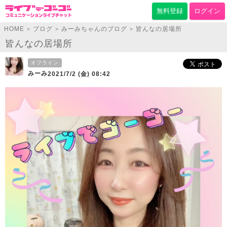
無料登録
ログイン
HOME
ブログ
みーみちゃんのブログ
皆んなの居場所
>
>
>
皆んなの居場所
オフライン
みーみ
2021/7/2 (金) 08:42