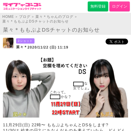
無料登録
ログイン
HOME
ブログ
菜々＊ちゃんのブログ
>
>
>
菜々＊ももぷよDSチャットのお知らせ
菜々＊ももぷよDSチャットのお知らせ
2ショット
菜々＊
2020/11/22 (日) 11:19
11月29日(日) 22時〜 ももぷよちゃんとDSをします?
11/30は 絵本の日? にちなんだものを考えていたら、どんどん