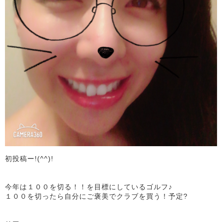
初投稿ー!(^^)!
今年は１００を切る！！を目標にしているゴルフ♪
１００を切ったら自分にご褒美でクラブを買う！予定?