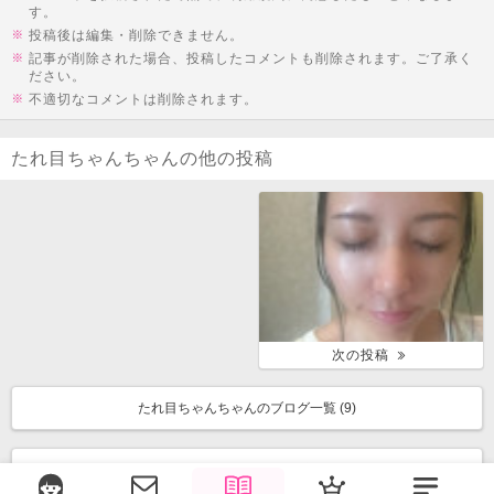
す。
投稿後は編集・削除できません。
記事が削除された場合、投稿したコメントも削除されます。ご了承く
ださい。
不適切なコメントは削除されます。
たれ目ちゃんちゃんの他の投稿
次の投稿
たれ目ちゃんちゃんのブログ一覧 (
9
)
みんなのブログ一覧に戻る