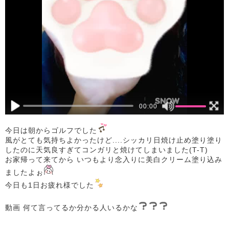
00:00
今日は朝からゴルフでした
風がとても気持ちよかったけど....シッカリ日焼け止め塗り塗り
したのに天気良すぎてコンガリと焼けてしまいました(T-T)
お家帰って来てから いつもより念入りに美白クリーム塗り込み
ましたよぉ
今日も1日お疲れ様でした
動画 何て言ってるか分かる人いるかな