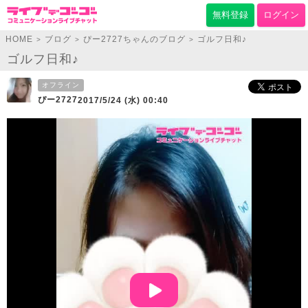
無料登録
ログイン
HOME
ブログ
ぴー2727ちゃんのブログ
ゴルフ日和♪
>
>
>
ゴルフ日和♪
オフライン
ぴー2727
2017/5/24 (水) 00:40