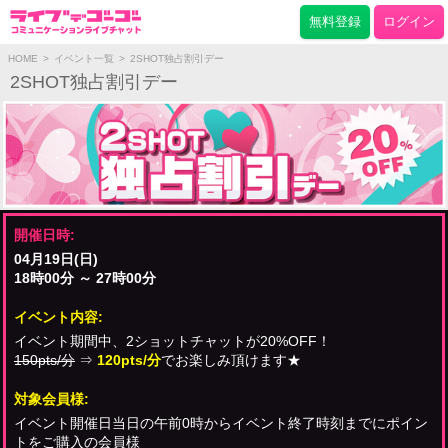
無料登録
ログイン
HOME
>
イベント一覧
>
2SHOT独占割引デー
2SHOT独占割引デー
開催日時:
04月19日(日)
18時00分 ～ 27時00分
イベント内容:
イベント期間中、2ショットチャットが20%OFF！
150pts/分
⇒
120pts/分
でお楽しみ頂けます★
対象会員様:
イベント開催日当日の午前0時からイベント終了時刻までにポイン
トをご購入の会員様